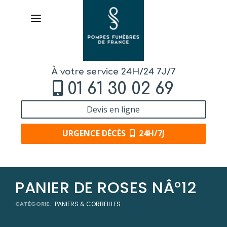
À votre service 24H/24 7J/7
01 61 30 02 69
Devis en ligne
URGENCE DÉCÈS
24H/7J
AVIS DE DÉCÈS
PANIER DE ROSES NÂ°12
ORGANISER DES OBSÈQUES
CATÉGORIE:
PANIERS & CORBEILLES
PRÉVOIR SES OBSÈQUES