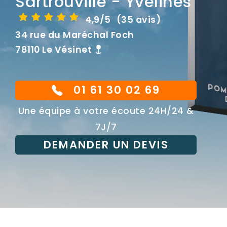
Sartrouville - Yvelines
4,9/5
(35 avis)
34 rue du Maréchal Foch
78110 Le Vésinet
01 61 30 02 69
Une équipe à votre écoute 24H/24 &
7J/7
DEMANDER UN DEVIS