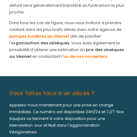
défunt sera généralement transféré au funérarium le plus
proche.
Dans tous les cas de figure, nous vous invitons à prendre
contact dans les plus brefs délais avec notre agence de
pompes funèbres au Vésinet
afin de planifier
l'
organisation des obsèques
. Vous avez également la
possibilité d'obtenir une estimation du
prix des obsèques
au Vésinet
en contactant
l'un de nos conseillers
.
Vous faites face à un décès ?
Appelez-nous maintenant pour une prise en charge
immédiate. Ce numéro est disponible 24H/24 et 7J/7. Nos
équipes se tiennent à votre disposition pour une
intervention Jour et Nuit dans l'agglomération
Vésigondines.