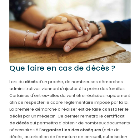
SERVICES & ARTICLES
Entretien de sépulture
NOS AGENCES
Livraison de plaques
ESPACE FAMILLE
Nos capitons funéraires
Nos cercueils
Que faire en cas de décès ?
Nos fleurs naturelles
Lors du
décès
d'un proche, de nombreuses démarches
Nos monuments
administratives viennent s'ajouter à la peine des familles.
Nos urnes funéraires
Certaines d'entres-elles doivent être réalisées rapidement
afin de respecter le cadre réglementaire imposé par la loi.
Rapatriement
La première démarche à réaliser est de faire
constater le
décès
par un médecin. Ce dernier remettra le
certificat
Services aux familles
de décès
qui permettra d'obtenir de nombreux documents
nécessaires à l'
organisation des obsèques
(acte de
décès, autorisation de fermeture de cercueil, autorisation