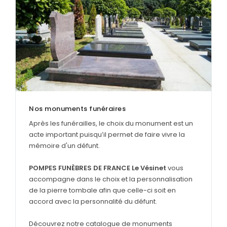
SERVICES & ARTICLES
Entretien de sépulture
NOS AGENCES
Livraison de plaques
ESPACE FAMILLE
Nos capitons funéraires
Nos cercueils
Nos monuments funéraires
Nos fleurs naturelles
Après les funérailles, le choix du monument est un
acte important puisqu’il permet de faire vivre la
Nos monuments
mémoire d'un défunt.
Nos urnes funéraires
POMPES FUNÈBRES DE FRANCE Le Vésinet
vous
Rapatriement
accompagne dans le choix et la personnalisation
Services aux familles
de la pierre tombale afin que celle-ci soit en
accord avec la personnalité du défunt.
Découvrez notre catalogue de monuments