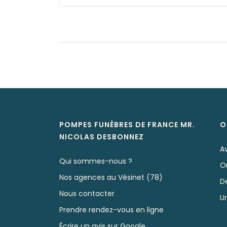
POMPES FUNÈBRES DE FRANCE MR.
O
NICOLAS
DESBONNEZ
A
Qui sommes-nous ?
O
Nos agences au Vésinet (78)
D
Nous contacter
U
Prendre rendez-vous en ligne
Écrire un avis sur Google