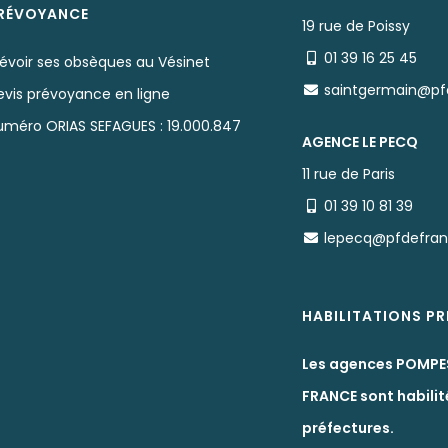
RÉVOYANCE
19 rue de Poissy
01 39 16 25 45
révoir ses obsèques au Vésinet
saintgermain@pf
evis prévoyance en ligne
uméro ORIAS SEFAGUES : 19.000.847
AGENCE LE PECQ
11 rue de Paris
01 39 10 81 39
lepecq@pfdefra
HABILITATIONS P
Les agences POMPE
FRANCE sont habilit
préfectures.